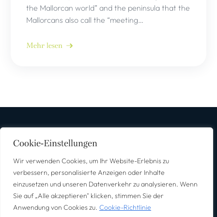
the Mallorcan world” and the peninsula that the
Mallorcans also call the “meeting…
Mehr lesen
Cookie-Einstellungen
Wir verwenden Cookies, um Ihr Website-Erlebnis zu
Für Unternehmen
Für Bewerber
Shop
Über uns
verbessern, personalisierte Anzeigen oder Inhalte
Kontakt
einzusetzen und unseren Datenverkehr zu analysieren. Wenn
Sie auf „Alle akzeptieren" klicken, stimmen Sie der
Impressum
Datenschutz
Anwendung von Cookies zu.
Cookie-Richtlinie
©2025 – Alle Rechte vorbehalten.