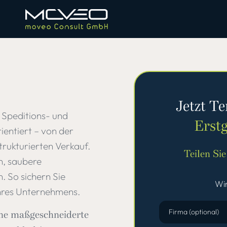
Jetzt T
 Speditions- und
Erst
ientiert – von der
trukturierten Verkauf.
Teilen Si
en, saubere
. So sichern Sie
Wir
 Ihres Unternehmens.
Firma (optional)
ine maßgeschneiderte