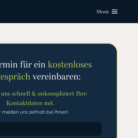
Menü
ermin für ein
kostenloses
gespräch
vereinbaren:
e uns schnell & unkompliziert Ihre
Kontaktdaten mit.
 melden uns zeitnah bei Ihnen!