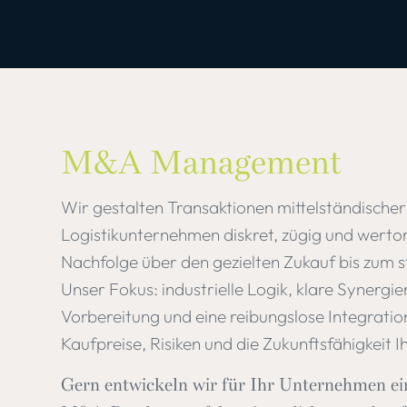
M&A Management
Wir gestalten Transaktionen mittelständischer
Logistikunternehmen diskret, zügig und wertor
Nachfolge über den gezielten Zukauf bis zum s
Unser Fokus: industrielle Logik, klare Synergi
Vorbereitung und eine reibungslose Integration
Kaufpreise, Risiken und die Zukunftsfähigkeit
Gern entwickeln wir für Ihr Unternehmen e