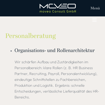
Menü
Personalberatung
Organisations- und Rollenarchitektur
Wir schärfen Aufbau und Zuständigkeiten im
Personalbereich: klare Rollen (z. B. HR Business
Partner, Recruiting, Payroll, Personalentwicklung),
eindeutige Schnittstellen zu Fachbereichen,
Produktion und Logistik. Ergebnis: schnelle
Entscheidungen, verlässliche Lieferqualität des HR-
Bereichs.