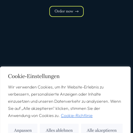
Order now
Cookie-Einstellungen
Wir verwenden Cookies, um Ihr Website-Erlebnis zu
Für Unternehmen
Für Bewerber
Shop
Über uns
verbessern, personalisierte Anzeigen oder Inhalte
Kontakt
einzusetzen und unseren Datenverkehr zu analysieren. Wenn
Sie auf „Alle akzeptieren" klicken, stimmen Sie der
Impressum
Datenschutz
Anwendung von Cookies zu.
Cookie-Richtlinie
©2025 – Alle Rechte vorbehalten.
Webdesign von
Anpassen
Alles ablehnen
Alle akzeptieren