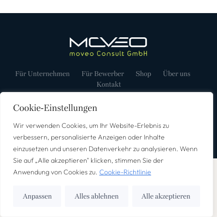
Für Unternehmen
Für Bewerber
Shop
Über uns
Kontakt
Impressum
Datenschutz
Cookie-Einstellungen
©2025 – Alle Rechte vorbehalten.
Wir verwenden Cookies, um Ihr Website-Erlebnis zu
Webdesign von
verbessern, personalisierte Anzeigen oder Inhalte
einzusetzen und unseren Datenverkehr zu analysieren. Wenn
Sie auf „Alle akzeptieren" klicken, stimmen Sie der
Anwendung von Cookies zu.
Cookie-Richtlinie
Anpassen
Alles ablehnen
Alle akzeptieren