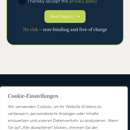
I hereby accept the
privacy policy
Send inquiry
No risk
– non-binding and free of charge
Cookie-Einstellungen
Wir verwenden Cookies, um Ihr Website-Erlebnis zu
Für Unternehmen
Für Bewerber
Shop
Über uns
verbessern, personalisierte Anzeigen oder Inhalte
Kontakt
einzusetzen und unseren Datenverkehr zu analysieren. Wenn
Sie auf „Alle akzeptieren" klicken, stimmen Sie der
Impressum
Datenschutz